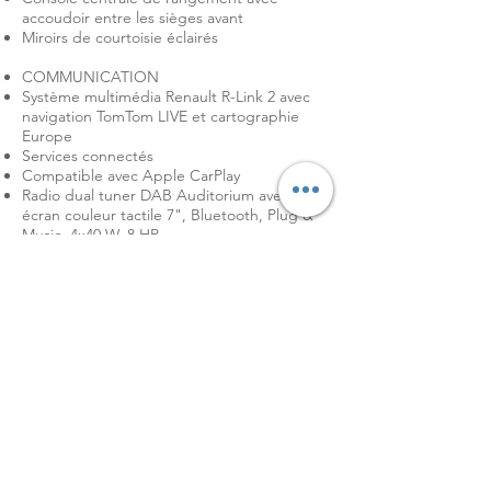
accoudoir entre les sièges avant
Miroirs de courtoisie éclairés
COMMUNICATION
Système multimédia Renault R-Link 2 avec
navigation TomTom LIVE et cartographie
Europe
Services connectés
Compatible avec Apple CarPlay
Radio dual tuner DAB Auditorium avec
écran couleur tactile 7", Bluetooth, Plug &
Music, 4x40 W, 8 HP
DIVERS
Critère technique (evol Multisense)
Kit de regonflage des pneus avec
compresseur
DESIGN
Vitres surteintées à l'arrière
Projecteurs avant à LED "R.S. Vision"
Jantes alu 19"
Volant cuir nappa/alcantara R.S.
Jantes alu 19" Jerez