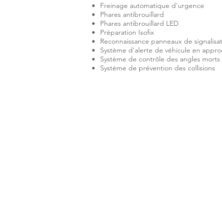
Freinage automatique d'urgence
Phares antibrouillard
Phares antibrouillard LED
Préparation Isofix
Reconnaissance panneaux de signalisa
Système d'alerte de véhicule en appr
Système de contrôle des angles morts
Système de prévention des collisions
LL Autosport
16 le Poll
57570 Boust
06 80 89 33 41