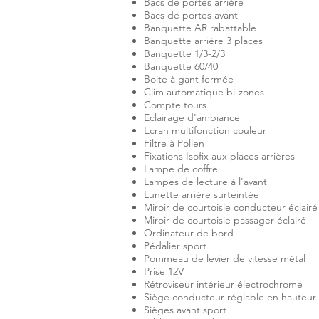
Bacs de portes arrière
Bacs de portes avant
Banquette AR rabattable
Banquette arrière 3 places
Banquette 1/3-2/3
Banquette 60/40
Boite à gant fermée
Clim automatique bi-zones
Compte tours
Eclairage d'ambiance
Ecran multifonction couleur
Filtre à Pollen
Fixations Isofix aux places arrières
Lampe de coffre
Lampes de lecture à l'avant
Lunette arrière surteintée
Miroir de courtoisie conducteur éclairé
Miroir de courtoisie passager éclairé
Ordinateur de bord
Pédalier sport
Pommeau de levier de vitesse métal
Prise 12V
Rétroviseur intérieur électrochrome
Siège conducteur réglable en hauteur
Sièges avant sport