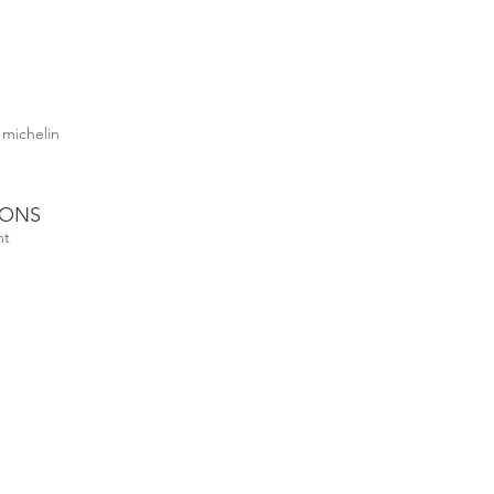
 michelin
IONS
nt