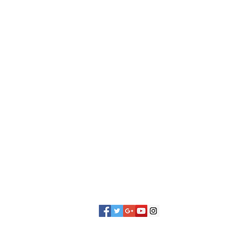
contact@llautosport.com
www.llautosport.com
www.facebook.com/llautosp