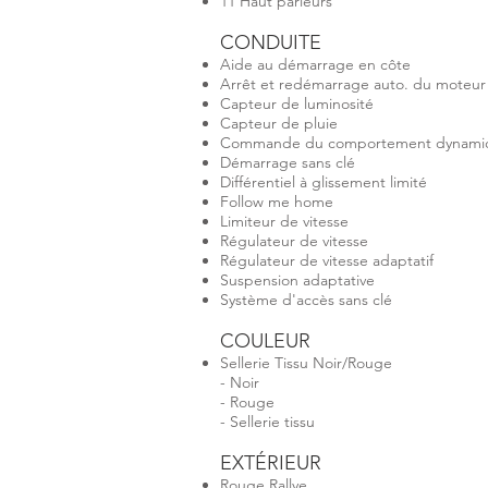
11 Haut parleurs
CONDUITE
Aide au démarrage en côte
Arrêt et redémarrage auto. du moteur
Capteur de luminosité
Capteur de pluie
Commande du comportement dynami
Démarrage sans clé
Différentiel à glissement limité
Follow me home
Limiteur de vitesse
Régulateur de vitesse
Régulateur de vitesse adaptatif
Suspension adaptative
Système d'accès sans clé
COULEUR
Sellerie Tissu Noir/Rouge
- Noir
- Rouge
- Sellerie tissu
EXTÉRIEUR
Rouge Rallye