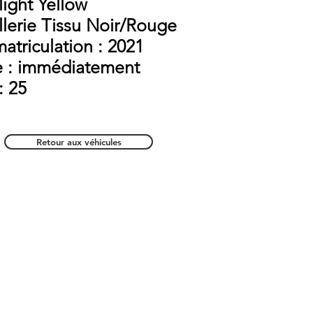
light Yellow
ellerie Tissu Noir/Rouge
atriculation : 2021
e : immédiatement
: 25
Retour aux véhicules
:
55 000
TTC
54 000
TTC