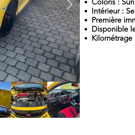
Coloris : Sun
Intérieur : S
Première imm
Disponible l
Kilométrage 
PRIX LL AUTOSPORT
PRIX NEUF: